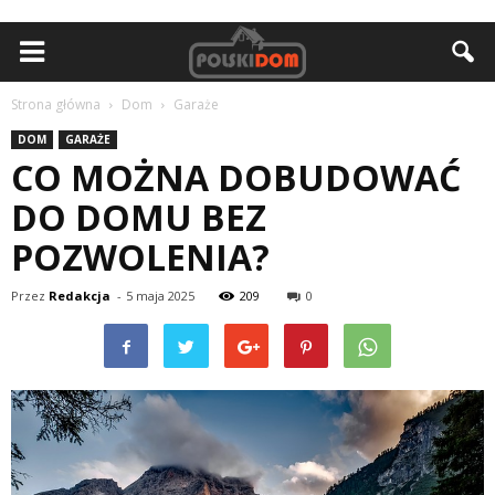
Strona główna
Dom
Garaże
DOM
GARAŻE
CO MOŻNA DOBUDOWAĆ
DO DOMU BEZ
POZWOLENIA?
Przez
Redakcja
-
5 maja 2025
209
0