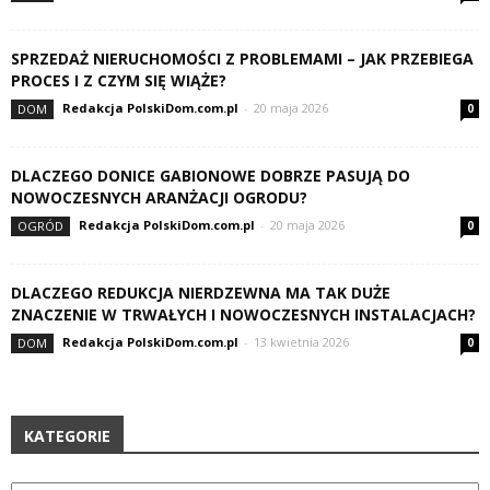
SPRZEDAŻ NIERUCHOMOŚCI Z PROBLEMAMI – JAK PRZEBIEGA
PROCES I Z CZYM SIĘ WIĄŻE?
Redakcja PolskiDom.com.pl
-
20 maja 2026
DOM
0
DLACZEGO DONICE GABIONOWE DOBRZE PASUJĄ DO
NOWOCZESNYCH ARANŻACJI OGRODU?
Redakcja PolskiDom.com.pl
-
20 maja 2026
OGRÓD
0
DLACZEGO REDUKCJA NIERDZEWNA MA TAK DUŻE
ZNACZENIE W TRWAŁYCH I NOWOCZESNYCH INSTALACJACH?
Redakcja PolskiDom.com.pl
-
13 kwietnia 2026
DOM
0
KATEGORIE
Kategorie