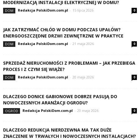
MODERNIZACJĄ INSTALACJI ELEKTRYCZNEJ W DOMU?
Redakcja PolskiDom.com.pl
-
15 lipca 2026
DOM
0
JAK ZATRZYMAĆ CHŁÓD W DOMU PODCZAS UPAŁÓW?
ENERGOOSZCZĘDNE DRZWI ZEWNĘTRZNE W PRAKTYCE
Redakcja PolskiDom.com.pl
-
21 maja 2026
DOM
0
SPRZEDAŻ NIERUCHOMOŚCI Z PROBLEMAMI – JAK PRZEBIEGA
PROCES I Z CZYM SIĘ WIĄŻE?
Redakcja PolskiDom.com.pl
-
20 maja 2026
DOM
0
DLACZEGO DONICE GABIONOWE DOBRZE PASUJĄ DO
NOWOCZESNYCH ARANŻACJI OGRODU?
Redakcja PolskiDom.com.pl
-
20 maja 2026
OGRÓD
0
DLACZEGO REDUKCJA NIERDZEWNA MA TAK DUŻE
ZNACZENIE W TRWAŁYCH I NOWOCZESNYCH INSTALACJACH?