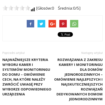
[Głosów:0 Średnia:0/5]
Poprzedni artykuł
Następny artykuł
NAJWAŻNIEJSZE KRYTERIA
ROZWIĄZANIA Z ZAKRESU
WYBORU KAMER I
KAMERY I MONITORINGU
SYSTEMÓW MONITORINGU
DLA DOMÓW
DO DOMU – OMÓWIENIE
JEDNORODZINNYCH –
CECH, NA KTÓRE NALEŻY
OMÓWIENIE NAJLEPSZYCH I
ZWRÓCIĆ UWAGĘ PRZY
NAJSKUTECZNIEJSZYCH
WYBORZE ODPOWIEDNIEGO
ROZWIĄZAŃ
URZĄDZENIA
DEDYKOWANYCH DOMOM
JEDNORODZINNYM