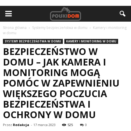
Strona główna
Systemy bezpieczeństwa w domu
Kamery i monitoring
w domu
SYSTEMY BEZPIECZEŃSTWA W DOMU
KAMERY I MONITORING W DOMU
BEZPIECZEŃSTWO W
DOMU – JAK KAMERA I
MONITORING MOGĄ
POMÓC W ZAPEWNIENIU
WIĘKSZEGO POCZUCIA
BEZPIECZEŃSTWA I
OCHRONY W DOMU
Przez
Redakcja
-
17 marca 2023
525
0