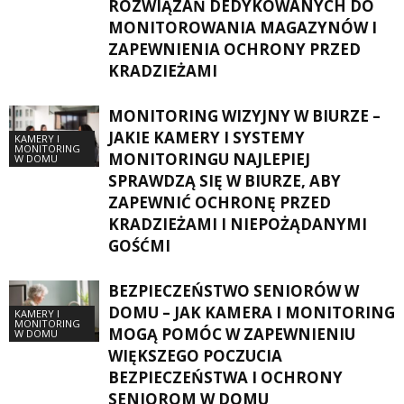
ROZWIĄZAŃ DEDYKOWANYCH DO
MONITOROWANIA MAGAZYNÓW I
ZAPEWNIENIA OCHRONY PRZED
KRADZIEŻAMI
MONITORING WIZYJNY W BIURZE –
JAKIE KAMERY I SYSTEMY
KAMERY I
MONITORING
MONITORINGU NAJLEPIEJ
W DOMU
SPRAWDZĄ SIĘ W BIURZE, ABY
ZAPEWNIĆ OCHRONĘ PRZED
KRADZIEŻAMI I NIEPOŻĄDANYMI
GOŚĆMI
BEZPIECZEŃSTWO SENIORÓW W
DOMU – JAK KAMERA I MONITORING
KAMERY I
MONITORING
MOGĄ POMÓC W ZAPEWNIENIU
W DOMU
WIĘKSZEGO POCZUCIA
BEZPIECZEŃSTWA I OCHRONY
SENIOROM W DOMU