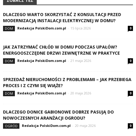
ZOBACZ TEŻ
DLACZEGO WARTO SKORZYSTAĆ Z KONSULTACJI PRZED
MODERNIZACJĄ INSTALACJI ELEKTRYCZNEJ W DOMU?
Redakcja PolskiDom.com.pl
-
15 lipca 2026
DOM
0
JAK ZATRZYMAĆ CHŁÓD W DOMU PODCZAS UPAŁÓW?
ENERGOOSZCZĘDNE DRZWI ZEWNĘTRZNE W PRAKTYCE
Redakcja PolskiDom.com.pl
-
21 maja 2026
DOM
0
SPRZEDAŻ NIERUCHOMOŚCI Z PROBLEMAMI – JAK PRZEBIEGA
PROCES I Z CZYM SIĘ WIĄŻE?
Redakcja PolskiDom.com.pl
-
20 maja 2026
DOM
0
DLACZEGO DONICE GABIONOWE DOBRZE PASUJĄ DO
NOWOCZESNYCH ARANŻACJI OGRODU?
Redakcja PolskiDom.com.pl
-
20 maja 2026
OGRÓD
0