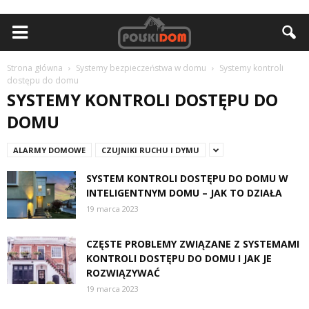
Strona główna
Systemy bezpieczeństwa w domu
Systemy kontroli
dostępu do domu
SYSTEMY KONTROLI DOSTĘPU DO
DOMU
ALARMY DOMOWE
CZUJNIKI RUCHU I DYMU
SYSTEM KONTROLI DOSTĘPU DO DOMU W
INTELIGENTNYM DOMU – JAK TO DZIAŁA
19 marca 2023
CZĘSTE PROBLEMY ZWIĄZANE Z SYSTEMAMI
KONTROLI DOSTĘPU DO DOMU I JAK JE
ROZWIĄZYWAĆ
19 marca 2023