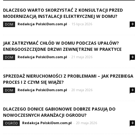
DLACZEGO WARTO SKORZYSTAĆ Z KONSULTACJI PRZED
MODERNIZACJĄ INSTALACJI ELEKTRYCZNEJ W DOMU?
Redakcja PolskiDom.com.pl
-
15 lipca 2026
DOM
0
JAK ZATRZYMAĆ CHŁÓD W DOMU PODCZAS UPAŁÓW?
ENERGOOSZCZĘDNE DRZWI ZEWNĘTRZNE W PRAKTYCE
Redakcja PolskiDom.com.pl
-
21 maja 2026
DOM
0
SPRZEDAŻ NIERUCHOMOŚCI Z PROBLEMAMI – JAK PRZEBIEGA
PROCES I Z CZYM SIĘ WIĄŻE?
Redakcja PolskiDom.com.pl
-
20 maja 2026
DOM
0
DLACZEGO DONICE GABIONOWE DOBRZE PASUJĄ DO
NOWOCZESNYCH ARANŻACJI OGRODU?
Redakcja PolskiDom.com.pl
-
20 maja 2026
OGRÓD
0