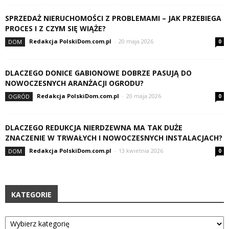
SPRZEDAŻ NIERUCHOMOŚCI Z PROBLEMAMI – JAK PRZEBIEGA
PROCES I Z CZYM SIĘ WIĄŻE?
Redakcja PolskiDom.com.pl
-
20 maja 2026
DOM
0
DLACZEGO DONICE GABIONOWE DOBRZE PASUJĄ DO
NOWOCZESNYCH ARANŻACJI OGRODU?
Redakcja PolskiDom.com.pl
-
20 maja 2026
OGRÓD
0
DLACZEGO REDUKCJA NIERDZEWNA MA TAK DUŻE
ZNACZENIE W TRWAŁYCH I NOWOCZESNYCH INSTALACJACH?
Redakcja PolskiDom.com.pl
-
13 kwietnia 2026
DOM
0
KATEGORIE
Kategorie