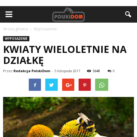
Strona główna
Wyposażenie
WYPOSAŻENIE
KWIATY WIELOLETNIE NA
DZIAŁKĘ
Przez
Redakcja PolskiDom
-
5 listopada 2017
5648
0