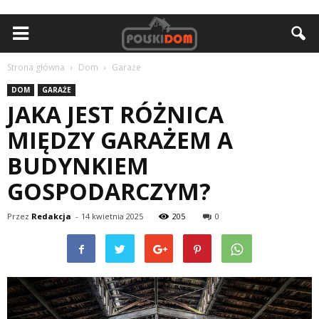
Strona główna
Dom
Garaże
DOM
GARAŻE
JAKA JEST RÓŻNICA
MIĘDZY GARAŻEM A
BUDYNKIEM
GOSPODARCZYM?
Przez
Redakcja
-
14 kwietnia 2025
205
0