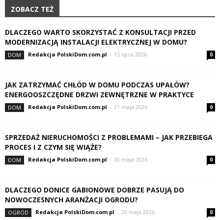
ZOBACZ TEŻ
DLACZEGO WARTO SKORZYSTAĆ Z KONSULTACJI PRZED
MODERNIZACJĄ INSTALACJI ELEKTRYCZNEJ W DOMU?
Redakcja PolskiDom.com.pl
-
15 lipca 2026
DOM
0
JAK ZATRZYMAĆ CHŁÓD W DOMU PODCZAS UPAŁÓW?
ENERGOOSZCZĘDNE DRZWI ZEWNĘTRZNE W PRAKTYCE
Redakcja PolskiDom.com.pl
-
21 maja 2026
DOM
0
SPRZEDAŻ NIERUCHOMOŚCI Z PROBLEMAMI – JAK PRZEBIEGA
PROCES I Z CZYM SIĘ WIĄŻE?
Redakcja PolskiDom.com.pl
-
20 maja 2026
DOM
0
DLACZEGO DONICE GABIONOWE DOBRZE PASUJĄ DO
NOWOCZESNYCH ARANŻACJI OGRODU?
Redakcja PolskiDom.com.pl
-
20 maja 2026
OGRÓD
0