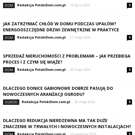
Redakcja PolskiDom.com.pl
-
15 lipca 2026
DOM
0
JAK ZATRZYMAĆ CHŁÓD W DOMU PODCZAS UPAŁÓW?
ENERGOOSZCZĘDNE DRZWI ZEWNĘTRZNE W PRAKTYCE
Redakcja PolskiDom.com.pl
-
21 maja 2026
DOM
0
SPRZEDAŻ NIERUCHOMOŚCI Z PROBLEMAMI – JAK PRZEBIEGA
PROCES I Z CZYM SIĘ WIĄŻE?
Redakcja PolskiDom.com.pl
-
20 maja 2026
DOM
0
DLACZEGO DONICE GABIONOWE DOBRZE PASUJĄ DO
NOWOCZESNYCH ARANŻACJI OGRODU?
Redakcja PolskiDom.com.pl
-
20 maja 2026
OGRÓD
0
DLACZEGO REDUKCJA NIERDZEWNA MA TAK DUŻE
ZNACZENIE W TRWAŁYCH I NOWOCZESNYCH INSTALACJACH?
Redakcja PolskiDom.com.pl
-
13 kwietnia 2026
DOM
0