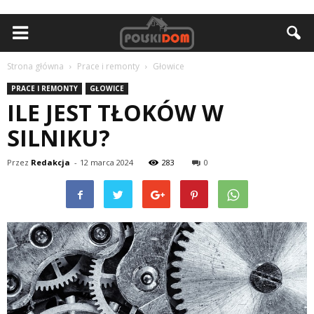
Strona główna
Prace i remonty
Głowice
PRACE I REMONTY
GŁOWICE
ILE JEST TŁOKÓW W
SILNIKU?
Przez
Redakcja
-
12 marca 2024
283
0