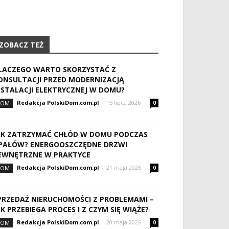
ZOBACZ TEŻ
LACZEGO WARTO SKORZYSTAĆ Z
ONSULTACJI PRZED MODERNIZACJĄ
NSTALACJI ELEKTRYCZNEJ W DOMU?
Redakcja PolskiDom.com.pl
-
15 lipca 2026
DOM
0
AK ZATRZYMAĆ CHŁÓD W DOMU PODCZAS
PAŁÓW? ENERGOOSZCZĘDNE DRZWI
EWNĘTRZNE W PRAKTYCE
Redakcja PolskiDom.com.pl
-
21 maja 2026
DOM
0
PRZEDAŻ NIERUCHOMOŚCI Z PROBLEMAMI –
AK PRZEBIEGA PROCES I Z CZYM SIĘ WIĄŻE?
Redakcja PolskiDom.com.pl
-
20 maja 2026
DOM
0