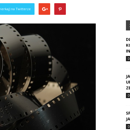
ierkaj) na Twitterze
D
K
I
J
U
Z
S
J