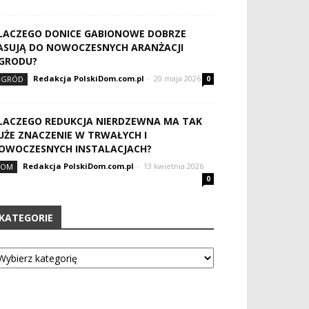
LACZEGO DONICE GABIONOWE DOBRZE
ASUJĄ DO NOWOCZESNYCH ARANŻACJI
GRODU?
Redakcja PolskiDom.com.pl
-
20 maja 2026
OGRÓD
0
LACZEGO REDUKCJA NIERDZEWNA MA TAK
UŻE ZNACZENIE W TRWAŁYCH I
OWOCZESNYCH INSTALACJACH?
Redakcja PolskiDom.com.pl
-
13 kwietnia 2026
DOM
0
KATEGORIE
tegorie