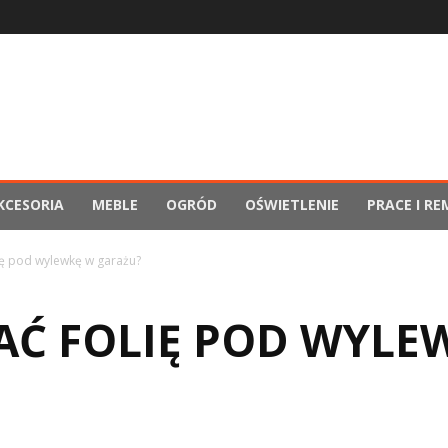
KCESORIA
MEBLE
OGRÓD
OŚWIETLENIE
PRACE I R
ię pod wylewkę w garażu?
AĆ FOLIĘ POD WYLE