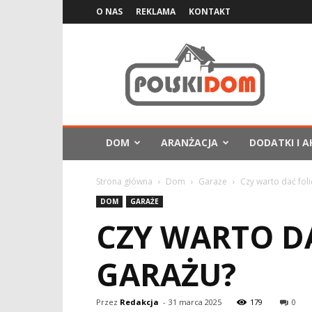
O NAS
REKLAMA
KONTAKT
PolskiDom.com.pl
DOM
ARANŻACJA
DODATKI I A
Strona główna
Dom
Garaże
Czy warto dać fol
DOM
GARAŻE
CZY WARTO D
GARAŻU?
Przez
Redakcja
-
31 marca 2025
179
0