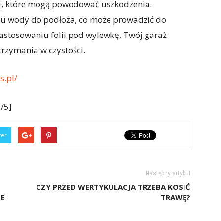
mi, które mogą powodować uszkodzenia.
iu wody do podłoża, co może prowadzić do
zastosowaniu folii pod wylewkę, Twój garaż
utrzymania w czystości.
s.pl/
/5]
ter
Następny artykuł
CZY PRZED WERTYKULACJA TRZEBA KOSIĆ
JE
TRAWĘ?