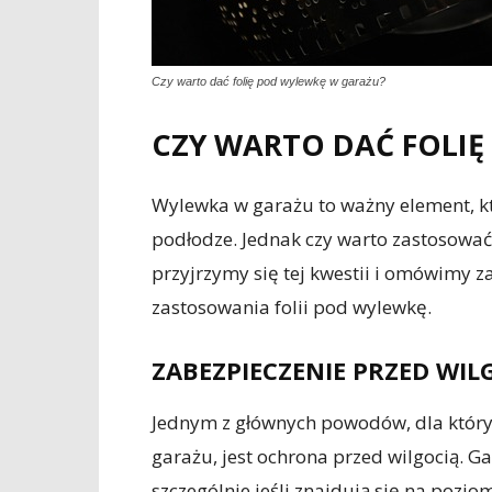
Czy warto dać folię pod wylewkę w garażu?
CZY WARTO DAĆ FOLI
Wylewka w garażu to ważny element, k
podłodze. Jednak czy warto zastosować
przyjrzymy się tej kwestii i omówimy za
zastosowania folii pod wylewkę.
ZABEZPIECZENIE PRZED WIL
Jednym z głównych powodów, dla który
garażu, jest ochrona przed wilgocią. Ga
szczególnie jeśli znajdują się na pozi