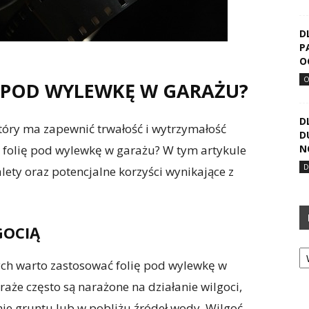
D
P
O
Ę POD WYLEWKĘ W GARAŻU?
D
tóry ma zapewnić trwałość i wytrzymałość
D
 folię pod wylewkę w garażu? W tym artykule
N
lety oraz potencjalne korzyści wynikające z
GOCIĄ
Ka
ch warto zastosować folię pod wylewkę w
raże często są narażone na działanie wilgoci,
omie gruntu lub w pobliżu źródeł wody. Wilgoć