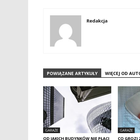
Redakcja
POWIĄZANE ARTYKUŁY
WIĘCEJ OD AUT
GARAŻE
GARAŻE
OD JAKICH BUDYNKÓW NIE PŁACI
CO GROZI 