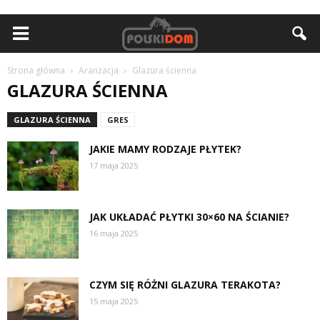
Strona główna
Aranżacja
Glazura ścienna
GLAZURA ŚCIENNA
GLAZURA ŚCIENNA
GRES
JAKIE MAMY RODZAJE PŁYTEK?
17 maja 2025
JAK UKŁADAĆ PŁYTKI 30×60 NA ŚCIANIE?
16 maja 2025
CZYM SIĘ RÓŻNI GLAZURA TERAKOTA?
15 maja 2025