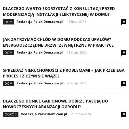
DLACZEGO WARTO SKORZYSTAĆ Z KONSULTACJI PRZED
MODERNIZACJĄ INSTALACJI ELEKTRYCZNEJ W DOMU?
Redakcja PolskiDom.com.pl
-
15 lipca 2026
DOM
0
JAK ZATRZYMAĆ CHŁÓD W DOMU PODCZAS UPAŁÓW?
ENERGOOSZCZĘDNE DRZWI ZEWNĘTRZNE W PRAKTYCE
Redakcja PolskiDom.com.pl
-
21 maja 2026
DOM
0
SPRZEDAŻ NIERUCHOMOŚCI Z PROBLEMAMI – JAK PRZEBIEGA
PROCES I Z CZYM SIĘ WIĄŻE?
Redakcja PolskiDom.com.pl
-
20 maja 2026
DOM
0
DLACZEGO DONICE GABIONOWE DOBRZE PASUJĄ DO
NOWOCZESNYCH ARANŻACJI OGRODU?
Redakcja PolskiDom.com.pl
-
20 maja 2026
OGRÓD
0