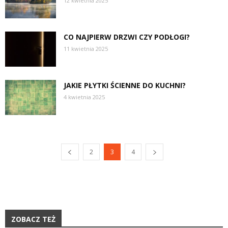
12 kwietnia 2025
CO NAJPIERW DRZWI CZY PODŁOGI?
11 kwietnia 2025
JAKIE PŁYTKI ŚCIENNE DO KUCHNI?
4 kwietnia 2025
2
3
4
ZOBACZ TEŻ