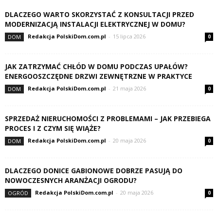
DLACZEGO WARTO SKORZYSTAĆ Z KONSULTACJI PRZED
MODERNIZACJĄ INSTALACJI ELEKTRYCZNEJ W DOMU?
Redakcja PolskiDom.com.pl
-
15 lipca 2026
DOM
0
JAK ZATRZYMAĆ CHŁÓD W DOMU PODCZAS UPAŁÓW?
ENERGOOSZCZĘDNE DRZWI ZEWNĘTRZNE W PRAKTYCE
Redakcja PolskiDom.com.pl
-
21 maja 2026
DOM
0
SPRZEDAŻ NIERUCHOMOŚCI Z PROBLEMAMI – JAK PRZEBIEGA
PROCES I Z CZYM SIĘ WIĄŻE?
Redakcja PolskiDom.com.pl
-
20 maja 2026
DOM
0
DLACZEGO DONICE GABIONOWE DOBRZE PASUJĄ DO
NOWOCZESNYCH ARANŻACJI OGRODU?
Redakcja PolskiDom.com.pl
-
20 maja 2026
OGRÓD
0