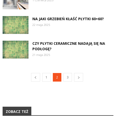
1 czerwca 2025
NA JAKI GRZEBIEŃ KŁAŚĆ PŁYTKI 60×60?
22 maja 2025
CZY PŁYTKI CERAMICZNE NADAJĄ SIĘ NA
PODŁOGĘ?
21 maja 2025
1
2
3
ZOBACZ TEŻ